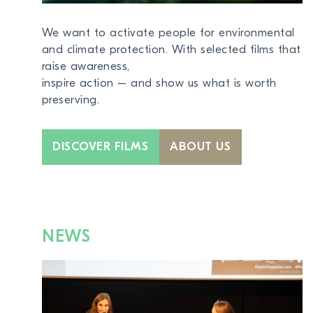
BECOME A MEMBER
We want to activate people for environmental
DONATE
and climate protection. With selected films that
raise awareness,
inspire action – and show us what is worth
Newsletter
preserving.
Partners
Media
Schools
DISCOVER FILMS
ABOUT US
Film-Kits
Login
NEWS