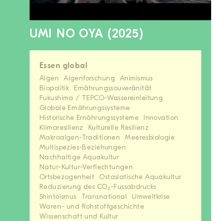
UMI NO OYA
(2025)
Essen global
Algen
Algenforschung
Animismus
Biopolitik
Ernährungssouveränität
Fukushima / TEPCO-Wassereinleitung
Globale Ernährungssysteme
Historische Ernährungssysteme
Innovation
Klimaresilienz
Kulturelle Resilienz
Makroalgen-Traditionen
Meeresbiologie
Multispezies-Beziehungen
Nachhaltige Aquakultur
Natur-Kultur-Verflechtungen
Ortsbezogenheit
Ostasiatische Aquakultur
Reduzierung des CO₂-Fussabdrucks
Shintoismus
Transnational
Umweltkrise
Waren- und Rohstoffgeschichte
Wissenschaft und Kultur