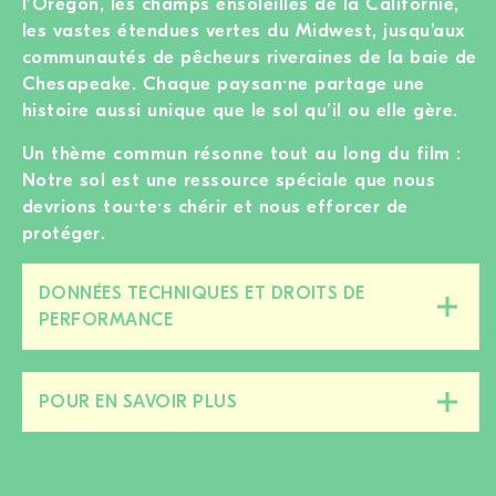
l’Oregon, les champs ensoleillés de la Californie,
les vastes étendues vertes du Midwest, jusqu’aux
communautés de pêcheurs riveraines de la baie de
Chesapeake. Chaque paysan·ne partage une
histoire aussi unique que le sol qu’il ou elle gère.
Un thème commun résonne tout au long du film :
Notre sol est une ressource spéciale que nous
devrions tou·te·s chérir et nous efforcer de
protéger.
DONNÉES TECHNIQUES ET DROITS DE
Fermer/ouvrir
PERFORMANCE
cette
section
POUR EN SAVOIR PLUS
Fermer/ouvrir
cette
section