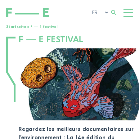
Startseite
»
F — E festival
F — E FESTIVAL
Rechercher :
FILMS
FESTIVAL
CINÉMA POP-UP
ENGAGEMENT
TOGG
ACTUALITÉS
À LA RECHERCHE DE FILMS
A PROPOS DE NOUS
TOGG
Regardez les meilleurs documentaires sur
l’environnement : La 14e édition du