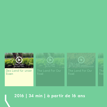
DEVENIR MEMBRE
FAIRE UN DON
Newsletter
Partenaires
Ecoles
Médias
Kits de film
Login
Das Land für unser
The Land For Our
The Land For Our
The L
Essen
Food
Food
Food
2016 | 34 min | à partir de 16 ans