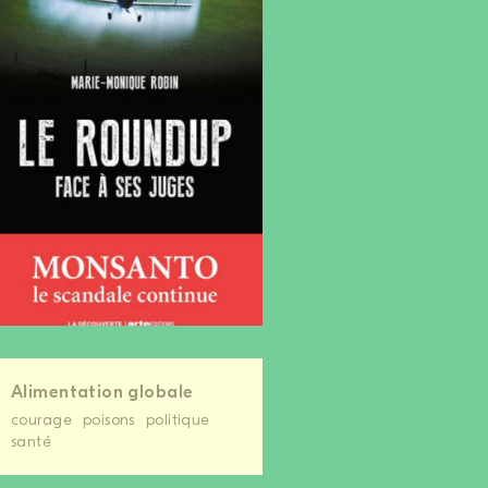
Alimentation globale
courage
poisons
politique
santé