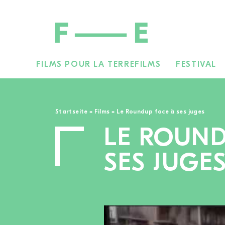
FILMS POUR LA TERRE
FILMS
FESTIVAL
Rechercher :
Startseite
»
Films
»
Le Roundup face à ses juges
LE ROUND
SES JUGE