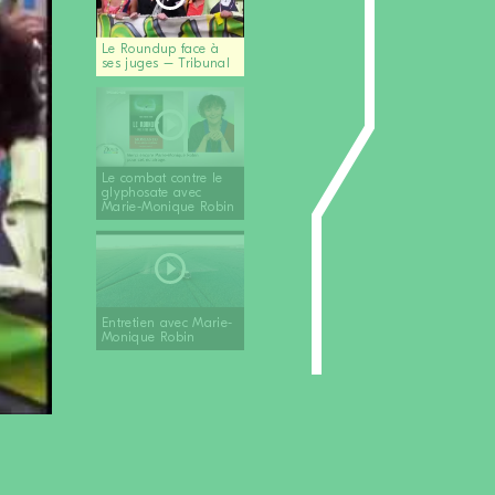
Le Roundup face à
ses juges – Tribunal
Le combat contre le
glyphosate avec
Marie-Monique Robin
Entretien avec Marie-
Monique Robin