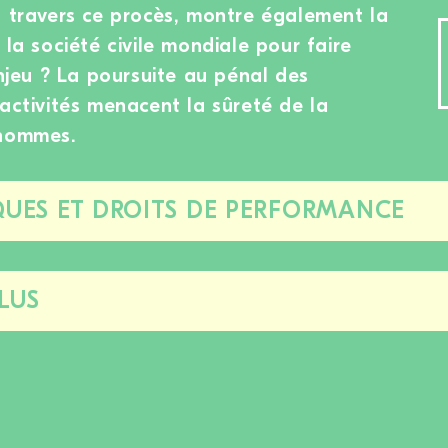
à travers ce procès, montre également la
 la société civile mondiale pour faire
enjeu ? La poursuite au pénal des
 activités menacent la sûreté de la
 hommes.
UES ET DROITS DE PERFORMANCE
Fermer/ouvrir
cette
section
LUS
Fermer/ouvrir
cette
section