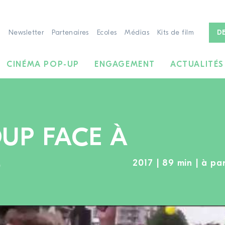
Newsletter
Partenaires
Ecoles
Médias
Kits de film
D
CINÉMA POP-UP
ENGAGEMENT
ACTUALITÉS
UP FACE À
S
2017 | 89 min | à par
À LA RECHERCHE DE FILMS