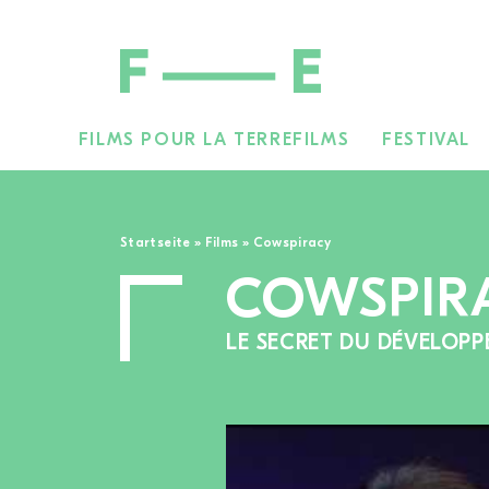
FILMS POUR LA TERRE
FILMS
FESTIVAL
Rechercher :
Startseite
»
Films
»
Cowspiracy
COWSPIR
LE SECRET DU DÉVELOP