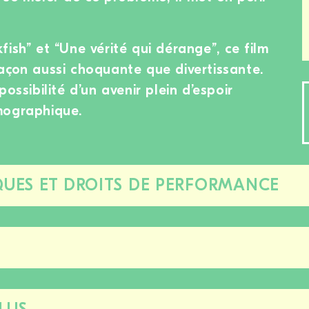
ish” et “Une vérité qui dérange”, ce film
açon aussi choquante que divertissante.
ossibilité d’un avenir plein d’espoir
mographique.
UES ET DROITS DE PERFORMANCE
Fermer/ouvrir
cette
section
Fermer/ouvrir
cette
section