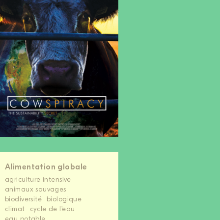
Alimentation globale
agriculture intensive
animaux sauvages
biodiversité
biologique
climat
cycle de l'eau
eau potable