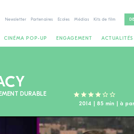
Newsletter
Partenaires
Ecoles
Médias
Kits de film
D
CINÉMA POP-UP
ENGAGEMENT
ACTUALITÉS
ACY
PEMENT DURABLE
2014 | 85 min | à par
À LA RECHERCHE DE FILMS