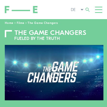
Home
>
Filme
>
The Game Changers
THE GAME CHANGERS
Suchen
FILME
nach:
FUELED BY THE TRUTH
FESTIVAL
POP-UP KINO
ENGAGIEREN
TOGGL
AKTUELL
ZUR FILMSUCHE
ÜBER UNS
TOGGL