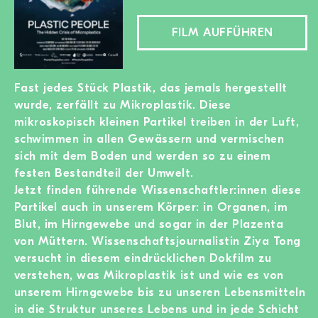
MITGLIED WERDEN
FILM AUFFÜHREN
SPENDEN
Wissen + Handeln
Fast jedes Stück Plastik, das jemals hergestellt
wurde, zerfällt zu Mikroplastik. Diese
Newsletter
mikroskopisch kleinen Partikel treiben in der Luft,
Partner:innen
schwimmen in allen Gewässern und vermischen
Schulen
sich mit dem Boden und werden so zu einem
Medien
festen Bestandteil der Umwelt.
Film-Kits
Jetzt finden führende Wissenschaftler:innen diese
Login
Partikel auch in unserem Körper: in Organen, im
Blut, im Hirngewebe und sogar in der Plazenta
von Müttern. Wissenschaftsjournalistin Ziya Tong
versucht in diesem eindrücklichen Dokfilm zu
verstehen, was Mikroplastik ist und wie es von
unserem Hirngewebe bis zu unseren Lebensmitteln
in die Struktur unseres Lebens und in jede Schicht