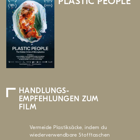
PLASTIC PEOPLE
HANDLUNGS­
EMPFEHLUNGEN ZUM
FILM
Vermeide Plastiksäcke, indem du
wiederverwendbare Stofftaschen