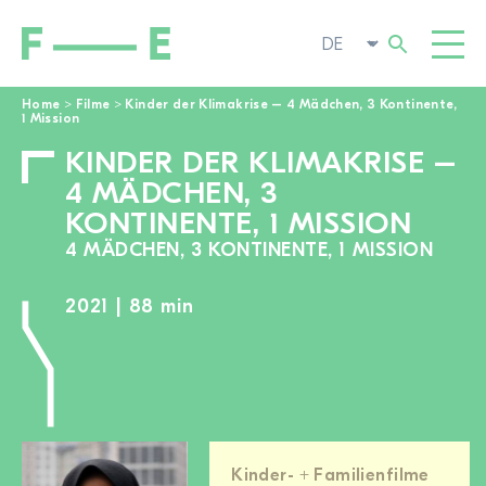
Home
>
Filme
>
Kinder der Klimakrise – 4 Mädchen, 3 Kontinente,
1 Mission
Suchen
FILME
KINDER DER KLIMAKRISE –
nach:
4 MÄDCHEN, 3
FESTIVAL
KONTINENTE, 1 MISSION
POP-UP KINO
4 MÄDCHEN, 3 KONTINENTE, 1 MISSION
ENGAGIEREN
TOGGL
2021 | 88 min
AKTUELL
ZUR FILMSUCHE
ÜBER UNS
TOGGL
Kinder- + Familienfilme