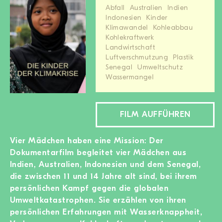
Abfall
Australien
Indien
MITGLIED WERDEN
Indonesien
Kinder
Klimawandel
Kohleabbau
SPENDEN
Kohlekraftwerk
Landwirtschaft
Luftverschmutzung
Plastik
Wissen + Handeln
Senegal
Umweltschutz
Newsletter
Wassermangel
Partner:innen
Schulen
FILM AUFFÜHREN
Medien
Film-Kits
Vier Mädchen haben eine Mission: Der
Login
Dokumentarfilm begleitet vier Mädchen aus
Indien, Australien, Indonesien und dem Senegal,
die zwischen 11 und 14 Jahre alt sind, bei ihrem
persönlichen Kampf gegen die globalen
Umweltkatastrophen. Sie erzählen von ihren
persönlichen Erfahrungen mit Wasserknappheit,