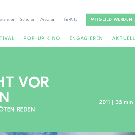
er:innen
Schulen
Medien
Film-Kits
MITGLIED WERDEN
TIVAL
POP-UP KINO
ENGAGIEREN
AKTUEL
HT VOR
EN
2011 | 35 min
TÖTEN REDEN
ZUR FILMSUCHE