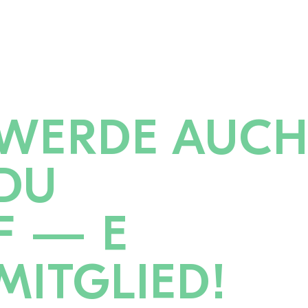
WERDE AUC
DU
F — E
MITGLIED!