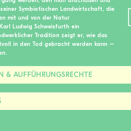
gang werden, den man anschauen und
 seiner Symbiotischen Landwirtschaft, die
ben mit und von der Natur
 Karl Ludwig Schweisfurth ein
ndwerklicher Tradition zeigt er, wie das
tvoll in den Tod gebracht werden kann –
en.
N & AUFFÜHRUNGSRECHTE
Diesen
Bereich
zu-/aufklappen
S
Diesen
Bereich
zu-/aufklappen