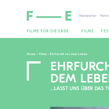
Newsletter
Partn
FILME FÜR DIE ERDE
FILME
FES
Suchen
nach:
Home
>
Filme
>
Ehrfurcht vor dem Leben
EHRFURC
DEM LEB
…LASST UNS ÜBER DAS 