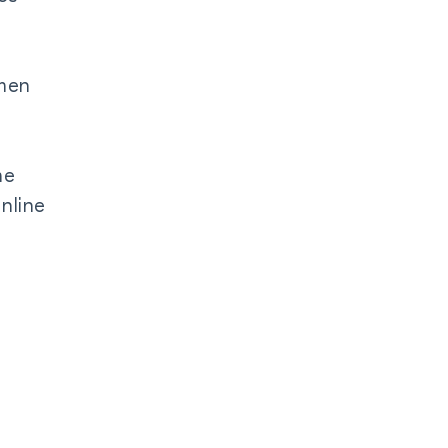
emen
me
nline