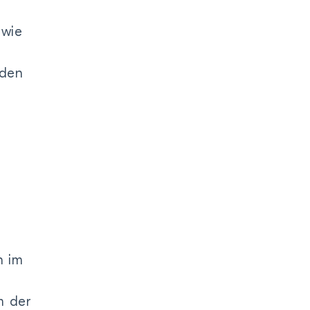
owie
 den
n im
m der