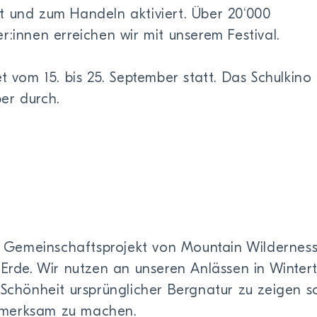
etzt und zum Handeln aktiviert. Über 20‘000
r:innen erreichen wir mit unserem Festival.
t vom 15. bis 25. September statt. Das Schulkino
er durch.
in Gemeinschafts­projekt von Mountain Wildernes
 Erde. Wir nutzen an unseren Anlässen in Winter
chön­­heit ursprüng­­licher Berg­­natur zu zeigen 
fmerksam zu machen.