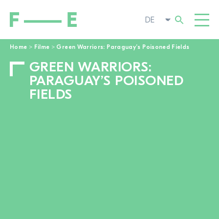
Home
>
Filme
>
Green Warriors: Paraguay’s Poisoned Fields
GREEN WARRIORS:
Suchen
FILME
nach:
PARAGUAY’S POISONED
FESTIVAL
FIELDS
POP-UP KINO
ENGAGIEREN
TOGGL
AKTUELL
ZUR FILMSUCHE
ÜBER UNS
TOGGL