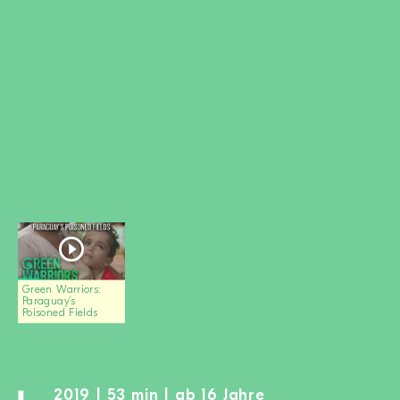
MITGLIED WERDEN
SPENDEN
Wissen + Handeln
Newsletter
Partner:innen
Schulen
Medien
Film-Kits
Login
Green Warriors:
Paraguay’s
Poisoned Fields
2019 | 53 min | ab 16 Jahre