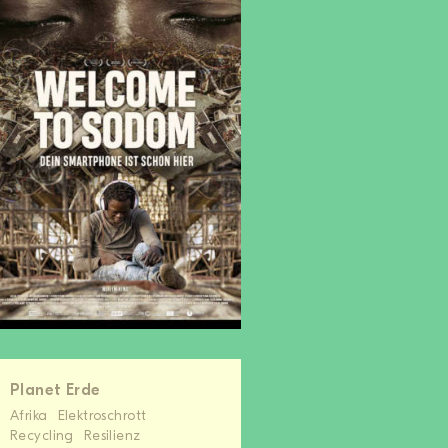
Planet Erde
Afrika
Elektroschrott
Recycling
Resilienz