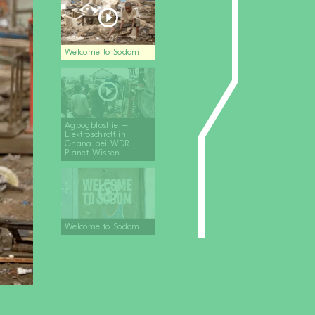
Welcome to Sodom
Agbogbloshie –
Elektroschrott in
Ghana bei WDR
Planet Wissen
Welcome to Sodom