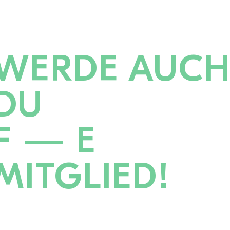
WERDE AUC
DU
F — E
MITGLIED!