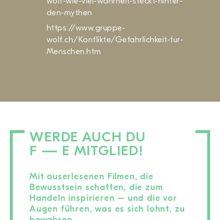
wolf-wie-viel-wahrheit-steckt-hinter-
den-mythen
https://www.gruppe-
wolf.ch/Konflikte/Gefahrlichkeit-fur-
Menschen.htm
WERDE AUCH DU
F — E MITGLIED!
Mit auserlesenen Filmen, die
Bewusstsein schaffen, die zum
Handeln inspirieren – und die vor
Augen führen, was es sich lohnt, zu
bewahren.