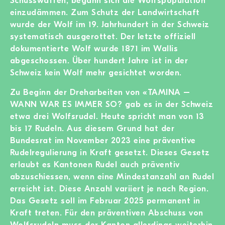
Schusswaffen, begann sich die Wolfspopulation
einzudämmen. Zum Schutz der Landwirtschaft
wurde der Wolf im 19. Jahrhundert in der Schweiz
systematisch ausgerottet. Der letzte offiziell
dokumentierte Wolf wurde 1871 im Wallis
abgeschossen. Über hundert Jahre ist in der
Schweiz kein Wolf mehr gesichtet worden.
Zu Beginn der Dreharbeiten von «TAMINA –
WANN WAR ES IMMER SO? gab es in der Schweiz
etwa drei Wolfsrudel. Heute spricht man von 13
bis 17 Rudeln. Aus diesem Grund hat der
Bundesrat im November 2023 eine präventive
Rudelregulierung in Kraft gesetzt. Dieses Gesetz
erlaubt es Kantonen Rudel auch präventiv
abzuschiessen, wenn eine Mindestanzahl an Rudel
erreicht ist. Diese Anzahl variiert je nach Region.
Das Gesetz soll im Februar 2025 permanent in
Kraft treten. Für den präventiven Abschuss von
Wolfsrudeln muss der Kanton allerdings weiterhin