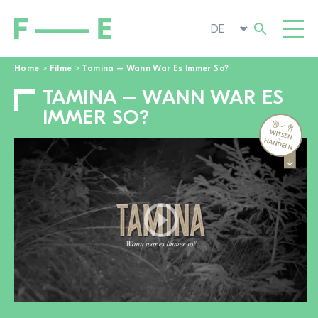
Home
>
Filme
>
Tamina – Wann War Es Immer So?
TAMINA – WANN WAR ES
Suchen
FILME
nach:
IMMER SO?
FESTIVAL
POP-UP KINO
ENGAGIEREN
AKTUELL
ZUR 
ÜBER UNS