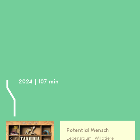
MITGLIED WERDE
SPENDEN
Wissen + Handeln
Newsletter
Partner:innen
Schulen
Medien
2024 | 107 min
Film-Kits
Login
Potential Mensch
Lebensraum
Wildtiere