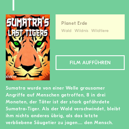
Planet Erde
Wald
Wildnis
Wildtiere
FILM AUFFÜHREN
Sumatra wurde von einer Welle grausamer
Angriffe auf Menschen getroffen, 8 in drei
Monaten, der Täter ist der stark gefährdete
Sumatra-Tiger. Als der Wald verschwindet, bleibt
ihm nichts anderes übrig, als das letzte
verbliebene Säugetier zu jagen…. den Mensch.