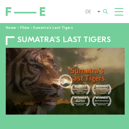
Home
>
Filme
>
Sumatra’s Last Tigers
SUMATRA’S LAST TIGERS
Suchen
FILME
nach:
FESTIVAL
POP-UP KINO
ENGAGIEREN
TOGGL
AKTUELL
ZUR FILMSUCHE
ÜBER UNS
TOGGL