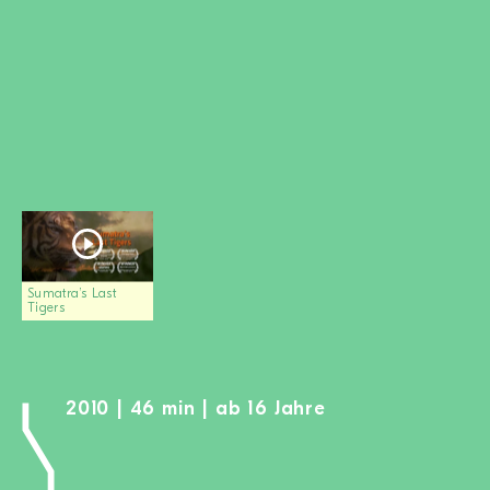
MITGLIED WERDEN
SPENDEN
Wissen + Handeln
Newsletter
Partner:innen
Schulen
Medien
Film-Kits
Sumatra’s Last
Tigers
Login
2010 | 46 min | ab 16 Jahre