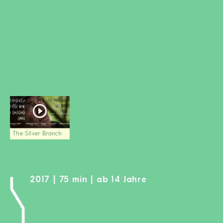
MITGLIED WERDEN
SPENDEN
Wissen + Handeln
Newsletter
Partner:innen
Schulen
Medien
Film-Kits
The Silver Branch
Login
2017 | 75 min | ab 14 Jahre