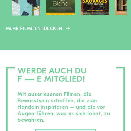
MEHR FILME ENTDECKEN
WERDE AUCH DU
F — E MITGLIED!
Mit auserlesenen Filmen, die
Bewusstsein schaffen, die zum
Handeln inspirieren – und die vor
Augen führen, was es sich lohnt, zu
bewahren.