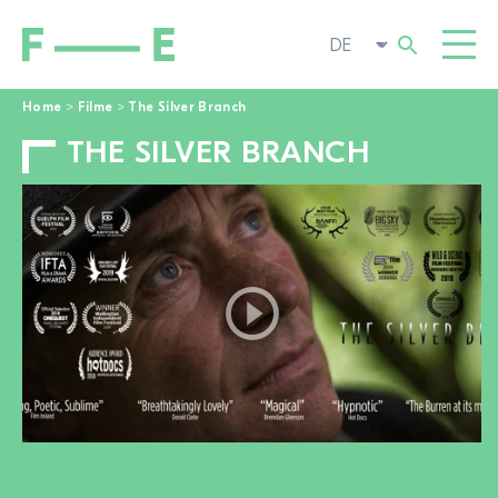
Home
>
Filme
>
The Silver Branch
THE SILVER BRANCH
Suchen
FILME
nach:
FESTIVAL
POP-UP KINO
ENGAGIEREN
TOGGL
AKTUELL
ZUR FILMSUCHE
ÜBER UNS
TOGGL