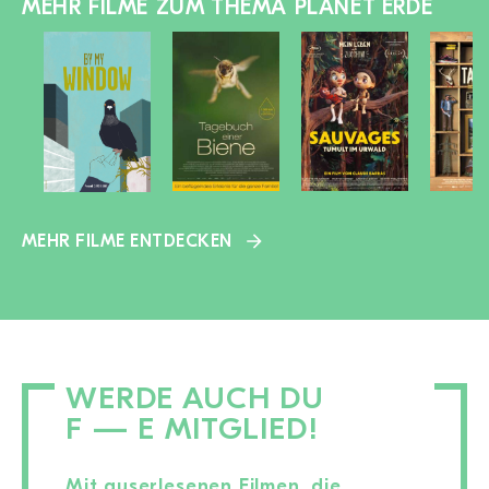
MEHR FILME ZUM THEMA PLANET ERDE
MEHR FILME ENTDECKEN
WERDE AUCH DU
F — E MITGLIED!
Mit auserlesenen Filmen, die