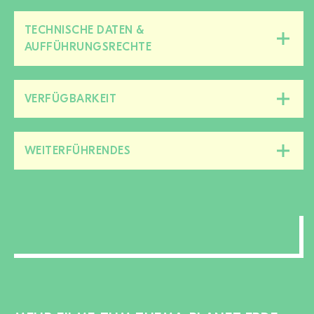
TECHNISCHE DATEN &
Diesen
AUFFÜHRUNGSRECHTE
Bereich
zu-/aufklappen
VERFÜGBARKEIT
Diesen
Bereich
zu-/aufklappen
WEITERFÜHRENDES
Diesen
Bereich
zu-/aufklappen