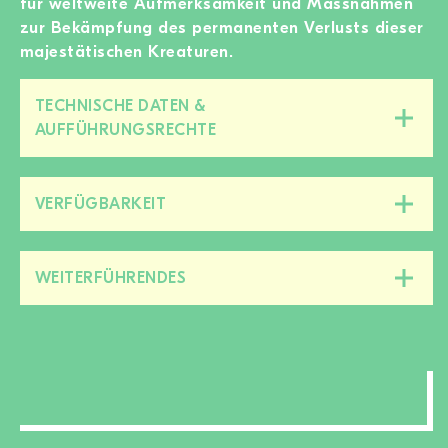
für weltweite Aufmerksamkeit und Massnahmen
zur Bekämpfung des permanenten Verlusts dieser
majestätischen Kreaturen.
TECHNISCHE DATEN &
Diesen
AUFFÜHRUNGSRECHTE
Bereich
zu-/aufklappen
VERFÜGBARKEIT
Diesen
Bereich
zu-/aufklappen
WEITERFÜHRENDES
Diesen
Bereich
zu-/aufklappen