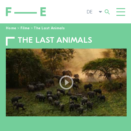
Home
>
Filme
>
The Last Animals
THE LAST ANIMALS
Suchen
FILME
nach:
FESTIVAL
POP-UP KINO
ENGAGIEREN
TOGGL
AKTUELL
ZUR FILMSUCHE
ÜBER UNS
TOGGL