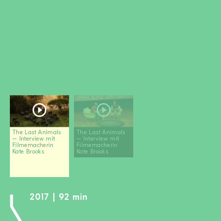
MITGLIED WERDEN
SPENDEN
Wissen + Handeln
Newsletter
Partner:innen
Schulen
Medien
Film-Kits
The Last Animals
The Last Animals
– Interview mit
– Interview mit
Login
Filmemacherin
Filmemacherin
Kate Brooks
Kate Brooks
2017 | 92 min