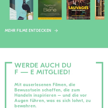
MEHR FILME ENTDECKEN
WERDE AUCH DU
F — E MITGLIED!
Mit auserlesenen Filmen, die
Bewusstsein schaffen, die zum
Handeln inspirieren – und die vor
Augen führen, was es sich lohnt, zu
bewahren.