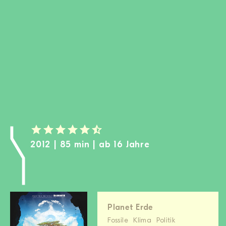
MITGLIED WERDEN
SPENDEN
Wissen + Handeln
Newsletter
Partner:innen
Schulen
Medien
Film-Kits
2012 | 85 min | ab 16 Jahre
Login
Planet Erde
Fossile
Klima
Politik