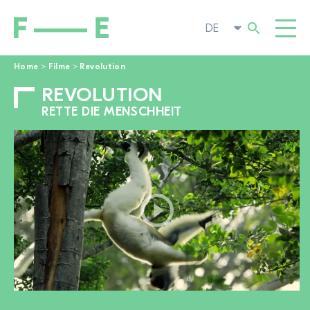
Home
>
Filme
>
Revolution
REVOLUTION
Suchen
FILME
nach:
RETTE DIE MENSCHHEIT
FESTIVAL
POP-UP KINO
ENGAGIEREN
TOGGL
AKTUELL
ZUR FILMSUCHE
ÜBER UNS
TOGGL