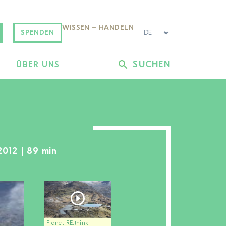
WISSEN + HANDELN
SPENDEN
SUCHEN
L
ÜBER UNS
2012 | 89 min
Planet RE:think