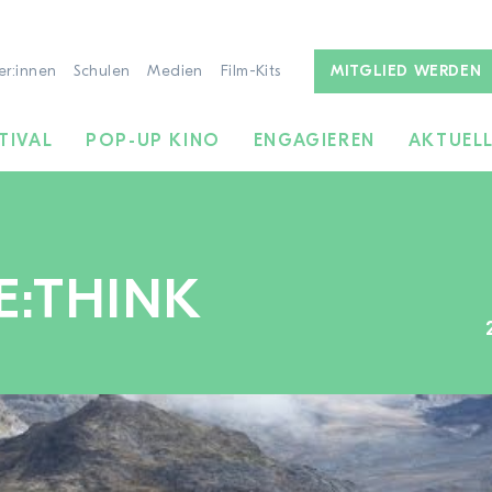
er:innen
Schulen
Medien
Film-Kits
MITGLIED WERDEN
TIVAL
POP-UP KINO
ENGAGIEREN
AKTUEL
E:THINK
ZUR FILMSUCHE