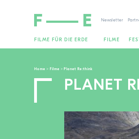
Newsletter
Partn
FILME FÜR DIE ERDE
FILME
FES
Suchen
nach:
Home
>
Filme
>
Planet Re:think
PLANET R