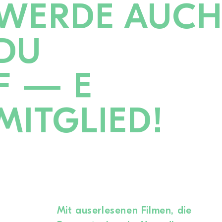
WERDE AUC
DU
F — E
MITGLIED!
Mit auserlesenen Filmen, die