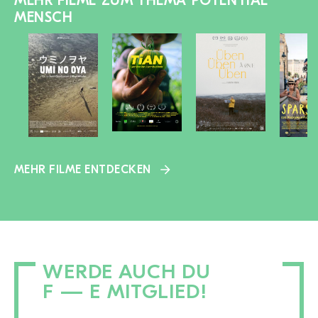
MEHR FILME ZUM THEMA POTENTIAL
MENSCH
MEHR FILME ENTDECKEN
WERDE AUCH DU
F — E MITGLIED!