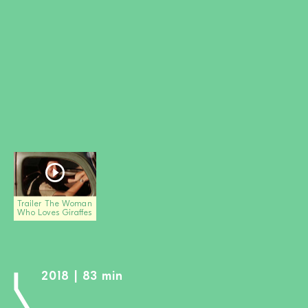
MITGLIED WERDEN
SPENDEN
Wissen + Handeln
Newsletter
Partner:innen
Schulen
Medien
Film-Kits
Login
Trailer The Woman
Who Loves Giraffes
2018 | 83 min