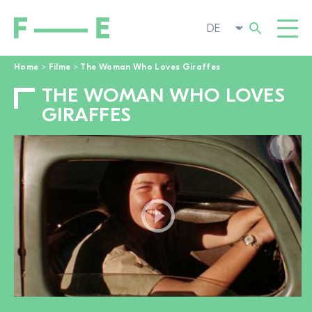
Home
>
Filme
>
The Woman Who Loves Giraffes
THE WOMAN WHO LOVES
Suchen
FILME
nach:
GIRAFFES
FESTIVAL
POP-UP KINO
ENGAGIEREN
TOGGL
AKTUELL
ZUR FILMSUCHE
ÜBER UNS
TOGGL