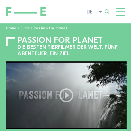
Home
>
Filme
>
Passion for Planet
PASSION FOR PLANET
Suchen
FILME
nach:
DIE BESTEN TIERFILMER DER WELT. FÜNF
FESTIVAL
ABENTEUER. EIN ZIEL.
POP-UP KINO
ENGAGIEREN
TOGGL
AKTUELL
ZUR FILMSUCHE
ÜBER UNS
TOGGL