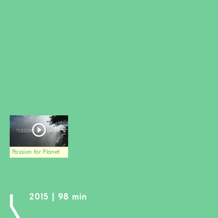
MITGLIED WERDEN
SPENDEN
Wissen + Handeln
Newsletter
Partner:innen
Schulen
Medien
Film-Kits
Login
Passion for Planet
2015 | 98 min