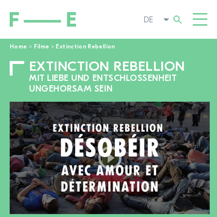
Home
>
Filme
>
Extinction Rebellion
EXTINCTION REBELLION
Suchen
FILME
nach:
MIT LIEBE UND ENTSCHLOSSENHEIT
FESTIVAL
UNGEHORSAM SEIN
POP-UP KINO
ENGAGIEREN
TOGGL
AKTUELL
ZUR FILMSUCHE
ÜBER UNS
TOGGL