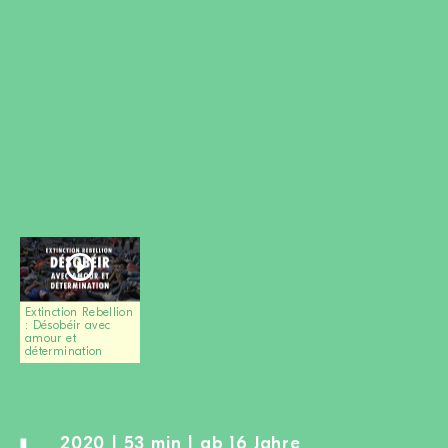
MITGLIED WERDEN
SPENDEN
Wissen + Handeln
Newsletter
Partner:innen
Schulen
Medien
Film-Kits
Login
Extinction Rebellion
: Désobéir avec
amour et
détermination
2020 | 53 min | ab 16 Jahre