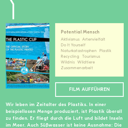
Potential Mensch
Aktivismus
Artenvielfalt
Do It Yourself
Naturkatastrophen
Plastik
Recycling
Tourismus
Wildnis
Wildtiere
Zusammenarbeit
FILM AUFFÜHREN
Wir leben im Zeitalter des Plastiks. In einer
beispiellosen Menge produziert, ist Plastik überall
zu finden. Er fliegt durch die Luft und bildet Inseln
im Meer. Auch Süßwasser ist keine Ausnahme: Die