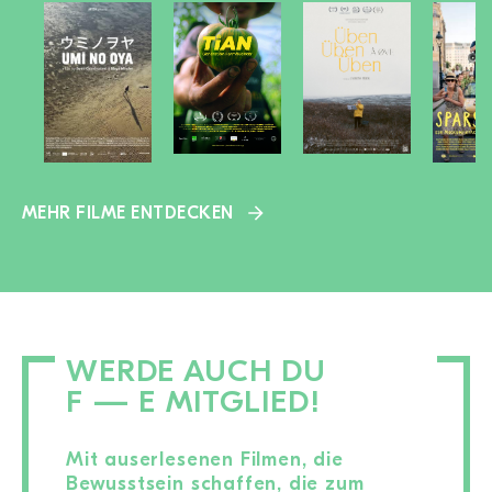
MEHR FILME ENTDECKEN
WERDE AUCH DU
F — E MITGLIED!
Mit auserlesenen Filmen, die
Bewusstsein schaffen, die zum