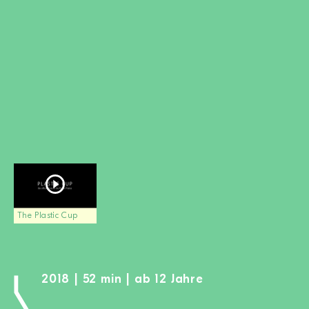
MITGLIED WERDEN
SPENDEN
Wissen + Handeln
Newsletter
Partner:innen
Schulen
Medien
Film-Kits
Login
The Plastic Cup
2018 | 52 min | ab 12 Jahre