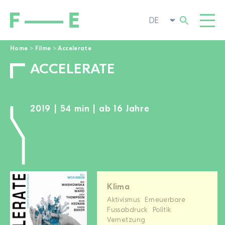
Home
>
Filme
>
Accelerate
ACCELERATE
Suchen
FILME
nach:
FESTIVAL
2019 | 54 min | ab 16 Jahre
POP-UP KINO
ENGAGIEREN
TOGGL
AKTUELL
ZUR FILMSUCHE
ÜBER UNS
TOGGL
Klima
Aktivismus
Erneuerbare
Fussabdruck
Politik
Vernetzung