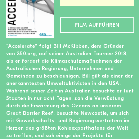
MITGLIED WERDEN
SPENDEN
FILM AUFFÜHREN
Wissen + Handeln
“Accelerate” folgt Bill McKibben, dem Gründer
Newsletter
von 350.org, auf seiner Australien-Tournee 2018,
Partner:innen
als er fordert die Klimaschutzmaßnahmen der
Schulen
Australischen Regierung, Unternehmen und
Medien
Gemeinden zu beschleunigen. Bill gilt als einer der
Film-Kits
anerkanntesten Umweltaktivisten in den USA.
Login
Während seiner Zeit in Australien besuchte er fünf
Staaten in nur acht Tagen, sah die Verwüstung
durch die Erwärmung des Ozeans an unserem
Great Barrier Reef, besuchte Newcastle, um sich
mit Gewerkschafts- und Regierungsvertretern im
Herzen des größten Kohleexporthafens der Welt
zu treffen, und sah einige der Projekte für