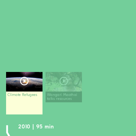
MITGLIED WERDEN
SPENDEN
Wissen + Handeln
Newsletter
Partner:innen
Schulen
Medien
Film-Kits
Login
Climate Refugees
Wangari Maathai
talks resources
2010 | 95 min