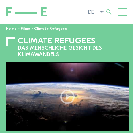
Home
>
Filme
>
Climate Refugees
CLIMATE REFUGEES
Suchen
FILME
nach:
DAS MENSCHLICHE GESICHT DES
FESTIVAL
KLIMAWANDELS
POP-UP KINO
ENGAGIEREN
TOGGL
AKTUELL
ZUR FILMSUCHE
ÜBER UNS
TOGGL