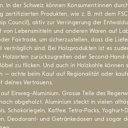
n. In der Schweiz können Konsument:innen durc
g zertifizierten Produkten, wie z. B. mit dem FSC
ip Council), aktiv zur Verringerung der Entwald
f von Lebensmitteln und anderen Waren auf Labe
oder Fairtrade, um sicherzustellen, dass die Lief
l verträglich sind. Bei Holzprodukten ist es zude
e Holzarten zurückzugreifen oder Second-Hand-
öbel zu flicken. Und auch in Holzkohle können s
n – achte beim Kauf auf Regionalität oder kauf
f deines Vertrauens.
e auf Einweg-Aluminium. Grosse Teile des Regen
ach abgeholzt. Aluminium steckt in vielen alltä
, Schokoriegeln, Kaffee, Tetra-Packs, Yoghurt-
en, Deodorant- und Getränkedosen und sogar d
chen.