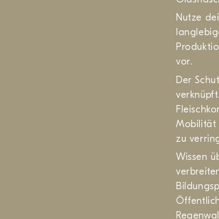
Nutze de
langlebig
Produkti
vor.
Der Schu
verknüpf
Fleischk
Mobilität
zu verrin
Wissen ü
verbreite
Bildungsp
Öffentlic
Regenwald