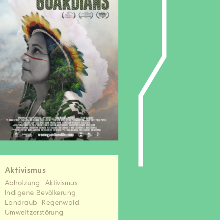
Aktivismus
Abholzung
Aktivismus
Indigene Bevölkerung
Landraub
Regenwald
Umweltzerstörung