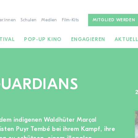
er:innen
Schulen
Medien
Film-Kits
MITGLIED WERDEN
TIVAL
POP-UP KINO
ENGAGIEREN
AKTUEL
GUARDIANS
ZUR FILMSUCHE
dem indigenen Waldhüter Marçal
isten Puyr Tembé bei ihrem Kampf, ihre