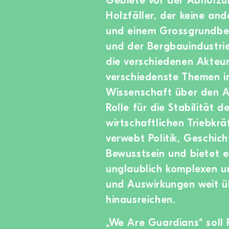
Gebiete vor der Abholzun
Holzfäller, der keine an
und einem Grossgrundbes
und der Bergbauindustrie 
die verschiedenen Akteur
verschiedenste Themen i
Wissenschaft über den 
Rolle für die Stabilität 
wirtschaftlichen Triebkrä
verwebt Politik, Geschic
Bewusstsein und bietet e
unglaublich komplexen un
und Auswirkungen weit 
hinausreichen.
„We Are Guardians“ soll