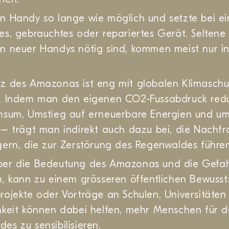
in Handy so lange wie möglich und setzte bei e
es, gebrauchtes oder repariertes Gerät. Seltene 
on neuer Handys nötig sind, kommen meist nur i
tz des Amazonas ist eng mit globalen Klimasc
t. Indem man den eigenen CO2-Fussabdruck redu
onsum, Umstieg auf erneuerbare Energien und um
 – trägt man indirekt auch dazu bei, die Nach
gern, die zur Zerstörung des Regenwaldes führe
ber die Bedeutung des Amazonas und die Gefa
n, kann zu einem grösseren öffentlichen Bewusst
rojekte oder Vorträge an Schulen, Universitäten
hkeit können dabei helfen, mehr Menschen für 
es zu sensibilisieren.