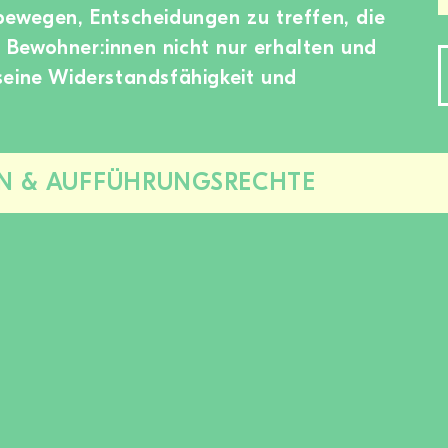
bewegen, Entscheidungen zu treffen, die
Bewohner:innen nicht nur erhalten und
seine Widerstandsfähigkeit und
N & AUFFÜHRUNGSRECHTE
Diesen
Bereich
zu-/aufklappen