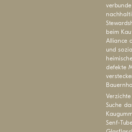
verbunde
nachhalti
Stewardsh
beim Kau
Alliance 
und sozia
heimisch
defekte M
verstecke
Bauernho
Verzicht
Suche dan
Kaugummis
Senf-Tub
Glasflas