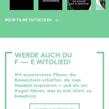
MEHR FILME ENTDECKEN
WERDE AUCH DU
F — E MITGLIED!
Mit auserlesenen Filmen, die
Bewusstsein schaffen, die zum
Handeln inspirieren – und die vor
Augen führen, was es sich lohnt, zu
bewahren.