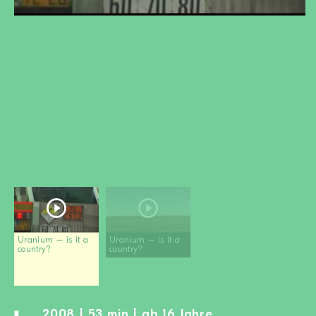
MITGLIED WERDEN
SPENDEN
Wissen + Handeln
Newsletter
Partner:innen
Schulen
Medien
Film-Kits
Login
Uranium – is it a
Uranium – is it a
country?
country?
2008 | 53 min | ab 16 Jahre