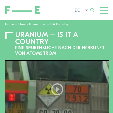
Home
>
Filme
>
Uranium – Is It A Country
URANIUM – IS IT A
Suchen
FILME
nach:
COUNTRY
FESTIVAL
EINE SPURENSUCHE NACH DER HERKUNFT
VON ATOMSTROM
POP-UP KINO
ENGAGIEREN
TOGGL
AKTUELL
ZUR FILMSUCHE
ÜBER UNS
TOGGL