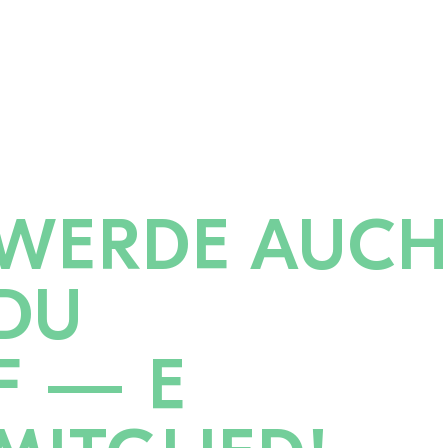
WERDE AUC
DU
F — E