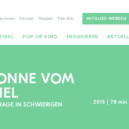
er:innen
Schulen
Medien
Film-Kits
MITGLIED WERDEN
TIVAL
POP-UP KINO
ENGAGIEREN
AKTUEL
SONNE VOM
IEL
2015 | 78 min 
URAGE IN SCHWIERIGEN
ZUR FILMSUCHE