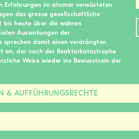
den Erfahrungen im atomar verwüsteten
egen das grosse gesellschaftliche
t bis heute über die wahren
zialen Auswirkungen der
 sprechen damit einen verdrängten
t an, der nach der Reaktorkatastrophe
zliche Weise wieder ins Bewusstsein der
N & AUFFÜHRUNGSRECHTE
Diesen
Bereich
zu-/aufklappen
Diesen
Bereich
zu-/aufklappen