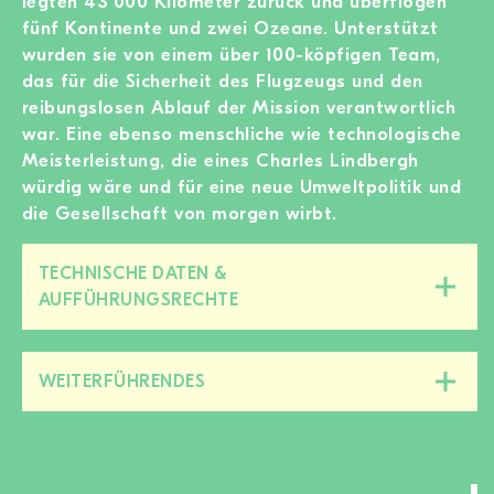
legten 43’000 Kilometer zurück und überflogen
fünf Kontinente und zwei Ozeane. Unterstützt
wurden sie von einem über 100-köpfigen Team,
das für die Sicherheit des Flugzeugs und den
reibungslosen Ablauf der Mission verantwortlich
war. Eine ebenso menschliche wie technologische
Meisterleistung, die eines Charles Lindbergh
würdig wäre und für eine neue Umweltpolitik und
die Gesellschaft von morgen wirbt.
TECHNISCHE DATEN &
Diesen
AUFFÜHRUNGSRECHTE
Bereich
zu-/aufklappen
WEITERFÜHRENDES
Diesen
Bereich
zu-/aufklappen