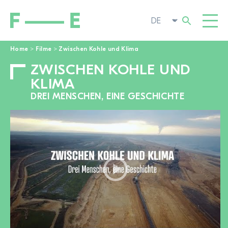
Home
>
Filme
>
Zwischen Kohle und Klima
ZWISCHEN KOHLE UND
Suchen
FILME
nach:
KLIMA
FESTIVAL
DREI MENSCHEN, EINE GESCHICHTE
POP-UP KINO
ENGAGIEREN
TOGGL
AKTUELL
ZUR FILMSUCHE
ÜBER UNS
TOGGL