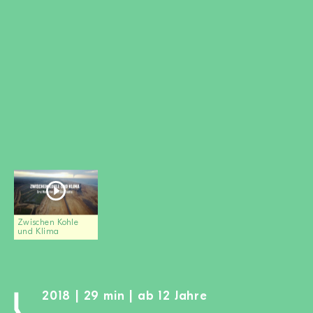
MITGLIED WERDEN
SPENDEN
Wissen + Handeln
Newsletter
Partner:innen
Schulen
Medien
Film-Kits
Login
Zwischen Kohle
und Klima
2018 | 29 min | ab 12 Jahre