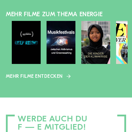
MEHR FILME ZUM THEMA ENERGIE
MEHR FILME ENTDECKEN
WERDE AUCH DU
F — E MITGLIED!