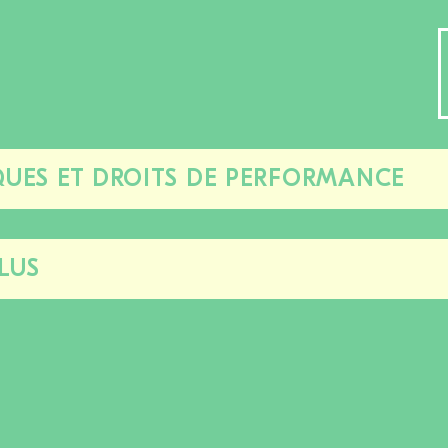
UES ET DROITS DE PERFORMANCE
Fermer/ouvrir
cette
section
LUS
Fermer/ouvrir
cette
section