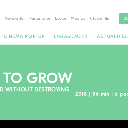
Newsletter
Partenaires
Ecoles
Médias
Kits de film
D
CINÉMA POP-UP
ENGAGEMENT
ACTUALITÉS
D TO GROW
LD WITHOUT DESTROYING
2018 | 96 min | à par
À LA RECHERCHE DE FILMS