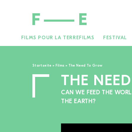
FILMS POUR LA TERRE
FILMS
FESTIVAL
Rechercher :
Startseite
»
Films
»
The Need To Grow
THE NEE
CAN WE FEED THE WOR
THE EARTH?