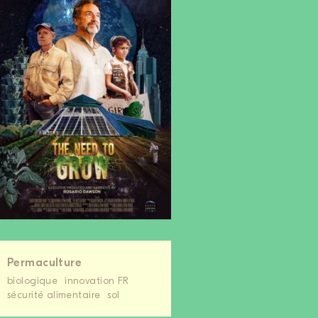
Permaculture
biologique
innovation FR
sécurité alimentaire
sol