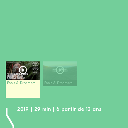
DEVENIR MEMBRE
FAIRE UN DON
Newsletter
Partenaires
Ecoles
Médias
Kits de film
Login
Fools & Dreamers
Fools & Dreamers
2019 | 29 min | à partir de 12 ans