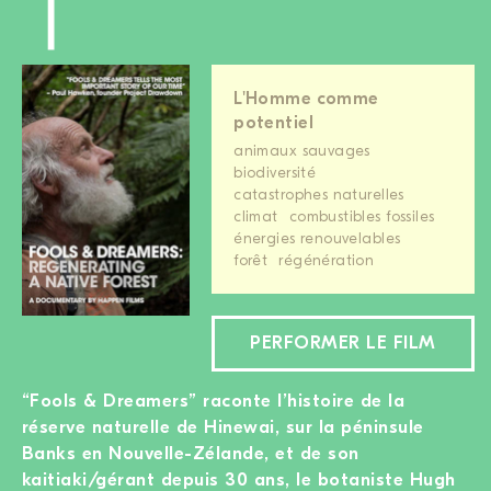
L'Homme comme
potentiel
animaux sauvages
biodiversité
catastrophes naturelles
climat
combustibles fossiles
énergies renouvelables
forêt
régénération
PERFORMER LE FILM
“Fools & Dreamers” raconte l’histoire de la
réserve naturelle de Hinewai, sur la péninsule
Banks en Nouvelle-Zélande, et de son
kaitiaki/gérant depuis 30 ans, le botaniste Hugh