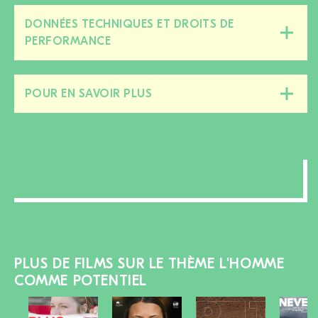
DONNÉES TECHNIQUES ET DROITS DE
Fermer/ouvrir
PERFORMANCE
cette
section
POUR EN SAVOIR PLUS
Fermer/ouvrir
cette
section
PLUS DE FILMS SUR LE THÈME L'HOMME
COMME POTENTIEL