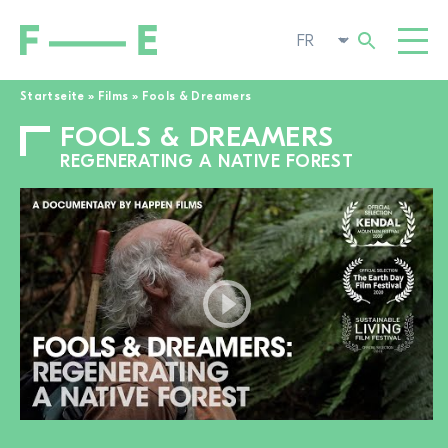
Startseite
»
Films
»
Fools & Dreamers
FOOLS & DREAMERS
Rechercher :
FILMS
REGENERATING A NATIVE FOREST
FESTIVAL
CINÉMA POP-UP
ENGAGEMENT
TOGGL
ACTUALITÉS
À LA RECHERCHE DE FILMS
A PROPOS DE NOUS
TOGGL