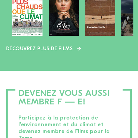
DÉCOUVREZ PLUS DE FILMS
DEVENEZ VOUS AUSSI
MEMBRE F — E!
Participez à la protection de
l’environnement et du climat et
devenez membre de Films pour la