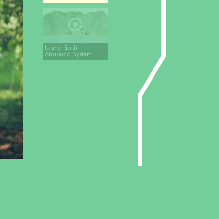
Island Earth –
Ahupua’a System