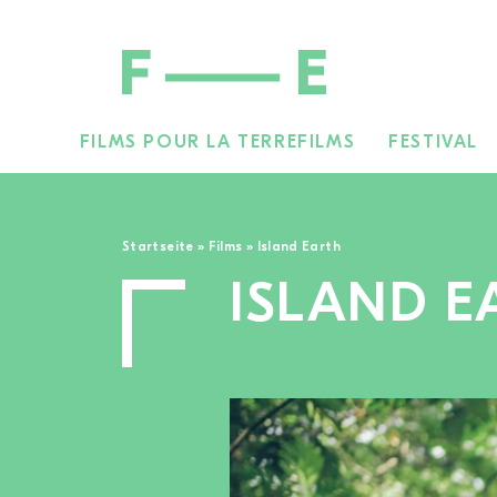
FILMS POUR LA TERRE
FILMS
FESTIVAL
Rechercher :
Startseite
»
Films
»
Island Earth
ISLAND E