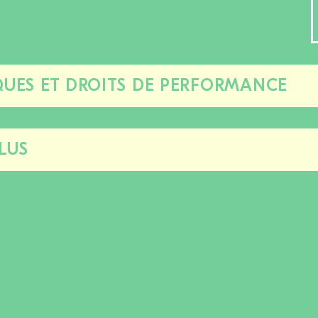
UES ET DROITS DE PERFORMANCE
Fermer/ouvrir
cette
section
LUS
Fermer/ouvrir
cette
section