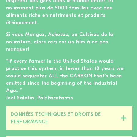
inspirent des gens dans le monde entier, et
nourrissent plus de 5000 familles avec des
aliments riche en nutriments et produits
éthiquement.
Si vous Mangez, Achetez, ou Cultivez de la
nourriture, alors ceci est un film à ne pas
manquer!
“If every farmer in the United States would
practise this system, in fewer than 10 years we
would sequester ALL the CARBON that’s been
emitted since the beginning of the Industrial
Age…”
Joel Salatin, Polyfacefarms
DONNÉES TECHNIQUES ET DROITS DE
Fermer/ouvrir
PERFORMANCE
cette
section