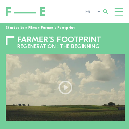
Startseite
»
Films
»
Farmer’s Footprint
FARMER’S FOOTPRINT
Rechercher :
FILMS
REGENERATION : THE BEGINNING
FESTIVAL
CINÉMA POP-UP
ENGAGEMENT
TOGGL
ACTUALITÉS
À LA RECHERCHE DE FILMS
A PROPOS DE NOUS
TOGGL