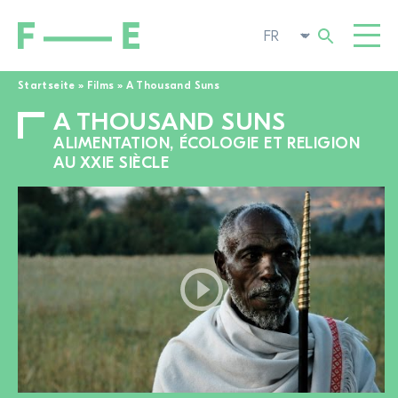
Startseite
»
Films
»
A Thousand Suns
A THOUSAND SUNS
Rechercher :
FILMS
ALIMENTATION, ÉCOLOGIE ET RELIGION
FESTIVAL
AU XXIE SIÈCLE
CINÉMA POP-UP
ENGAGEMENT
TOGGL
ACTUALITÉS
À LA RECHERCHE DE FILMS
A PROPOS DE NOUS
TOGGL