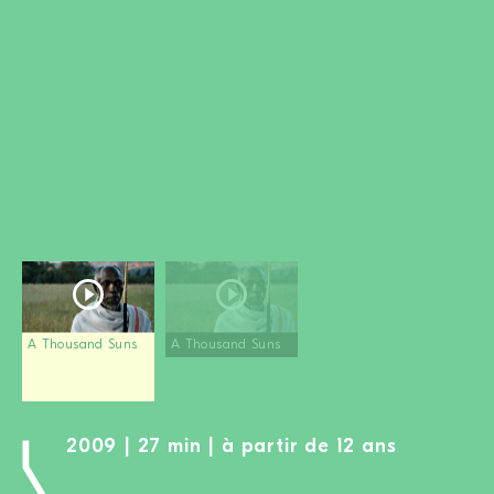
DEVENIR MEMBRE
FAIRE UN DON
Newsletter
Partenaires
Ecoles
Médias
Kits de film
Login
A Thousand Suns
A Thousand Suns
2009 | 27 min | à partir de 12 ans