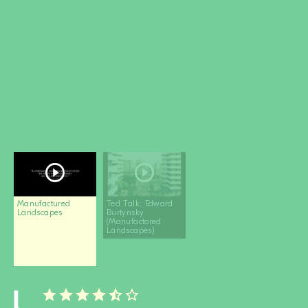
MITGLIED WERDEN
SPENDEN
Wissen + Handeln
Newsletter
Partner:innen
Schulen
Medien
Film-Kits
Login
Manufactured
Ted Talk: Edward
Landscapes
Burtynsky
(Manufactored
Landscapes)