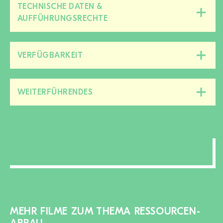
TECHNISCHE DATEN &
Diesen
AUFFÜHRUNGSRECHTE
Bereich
zu-/aufklappen
VERFÜGBARKEIT
Diesen
Bereich
zu-/aufklappen
WEITERFÜHRENDES
Diesen
Bereich
zu-/aufklappen
MEHR FILME ZUM THEMA RESSOURCEN-