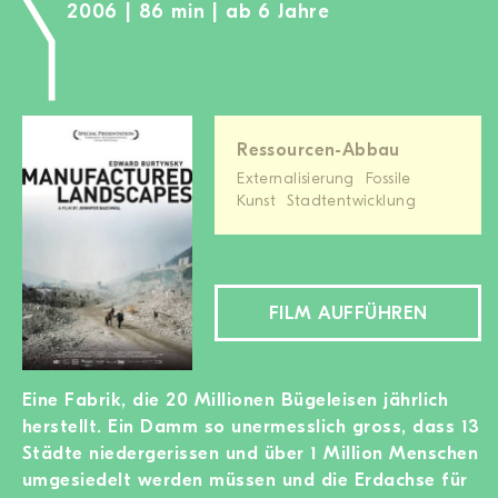
2006 | 86 min | ab 6 Jahre
Ressourcen-Abbau
Externalisierung
Fossile
Kunst
Stadtentwicklung
FILM AUFFÜHREN
Eine Fabrik, die 20 Millionen Bügeleisen jährlich
herstellt. Ein Damm so unermesslich gross, dass 13
Städte niedergerissen und über 1 Million Menschen
umgesiedelt werden müssen und die Erdachse für