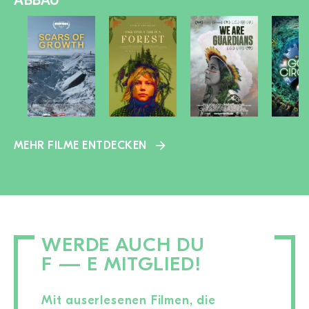
ABBAU
MEHR FILME ENTDECKEN
WERDE AUCH DU
F — E MITGLIED!
Mit auserlesenen Filmen, die