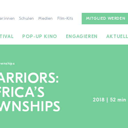
er:innen
Schulen
Medien
Film-Kits
MITGLIED WERDEN
TIVAL
POP-UP KINO
ENGAGIEREN
AKTUEL
ownships
RRIORS:
RICA’S
2018 | 52 min 
OWNSHIPS
ZUR FILMSUCHE