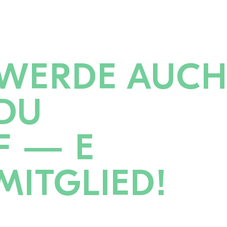
WERDE AUC
DU
F — E
MITGLIED!