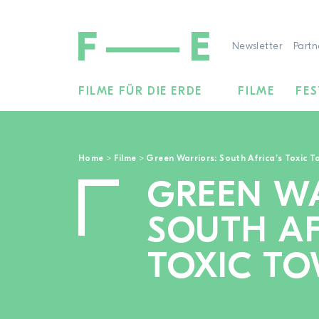
Newsletter
Partn
FILME FÜR DIE ERDE
FILME
FES
Suchen
nach:
Home
>
Filme
>
Green Warriors: South Africa’s Toxic T
GREEN WA
SOUTH AF
TOXIC T