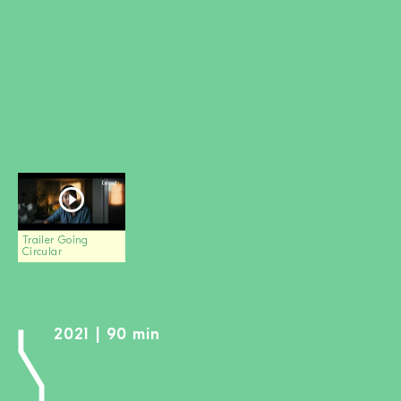
MITGLIED WERDEN
SPENDEN
Wissen + Handeln
Newsletter
Partner:innen
Schulen
Medien
Film-Kits
Trailer Going
Circular
Login
2021 | 90 min