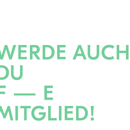
WERDE AUC
DU
F — E
MITGLIED!