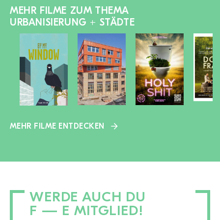
MEHR FILME ZUM THEMA
URBANISIERUNG + STÄDTE
MEHR FILME ENTDECKEN
WERDE AUCH DU
F — E MITGLIED!