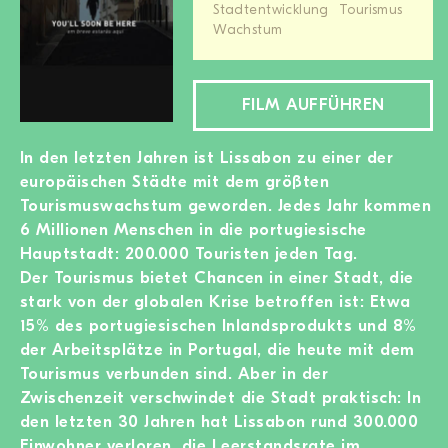
Stadtentwicklung
Tourismus
MITGLIED WERDEN
Wachstum
SPENDEN
FILM AUFFÜHREN
Wissen + Handeln
Newsletter
In den letzten Jahren ist Lissabon zu einer der
Partner:innen
europäischen Städte mit dem größten
Tourismuswachstum geworden. Jedes Jahr kommen
Schulen
6 Millionen Menschen in die portugiesische
Medien
Hauptstadt: 200.000 Touristen jeden Tag.
Film-Kits
Der Tourismus bietet Chancen in einer Stadt, die
Login
stark von der globalen Krise betroffen ist: Etwa
15% des portugiesischen Inlandsprodukts und 8%
der Arbeitsplätze in Portugal, die heute mit dem
Tourismus verbunden sind. Aber in der
Zwischenzeit verschwindet die Stadt praktisch: In
den letzten 30 Jahren hat Lissabon rund 300.000
Einwohner verloren, die Leerstandsrate im