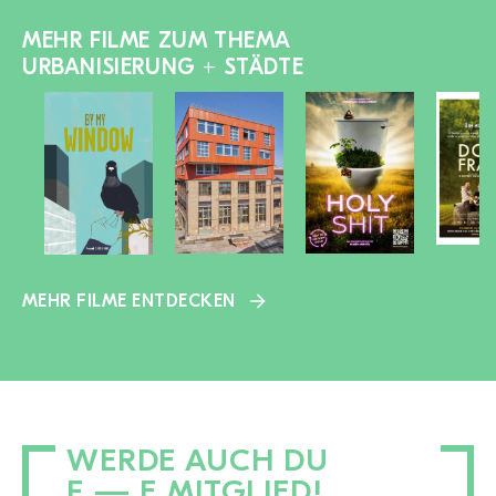
MEHR FILME ZUM THEMA
URBANISIERUNG + STÄDTE
MEHR FILME ENTDECKEN
WERDE AUCH DU
F — E MITGLIED!