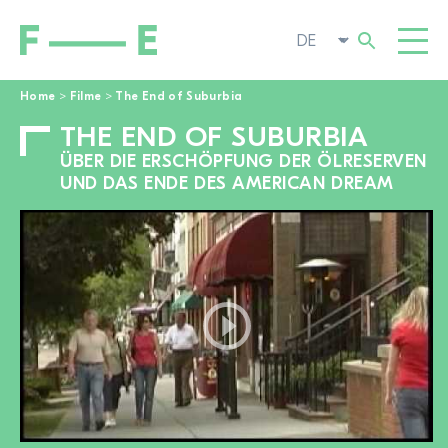
Home
>
Filme
>
The End of Suburbia
THE END OF SUBURBIA
Suchen
FILME
nach:
ÜBER DIE ERSCHÖPFUNG DER ÖLRESERVEN
FESTIVAL
UND DAS ENDE DES AMERICAN DREAM
POP-UP KINO
ENGAGIEREN
TOGGL
AKTUELL
ZUR FILMSUCHE
ÜBER UNS
TOGGL