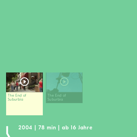
MITGLIED WERDEN
SPENDEN
Wissen + Handeln
Newsletter
Partner:innen
Schulen
Medien
Film-Kits
Login
The End of
The End of
Suburbia
Suburbia
2004 | 78 min | ab 16 Jahre