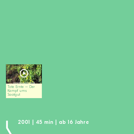
MITGLIED WERDEN
SPENDEN
Wissen + Handeln
Newsletter
Partner:innen
Schulen
Medien
Film-Kits
Login
Tote Ernte – Der
Kampf ums
Saatgut
2001 | 45 min | ab 16 Jahre