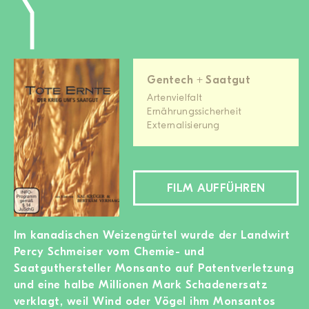
Gentech + Saatgut
Artenvielfalt
Ernährungssicherheit
Externalisierung
FILM AUFFÜHREN
Im kanadischen Weizengürtel wurde der Landwirt
Percy Schmeiser vom Chemie- und
Saatguthersteller Monsanto auf Patentverletzung
und eine halbe Millionen Mark Schadenersatz
verklagt, weil Wind oder Vögel ihm Monsantos