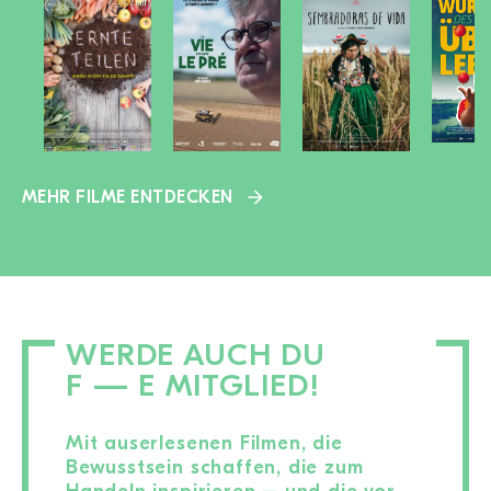
MEHR FILME ENTDECKEN
WERDE AUCH DU
F — E MITGLIED!
Mit auserlesenen Filmen, die
Bewusstsein schaffen, die zum