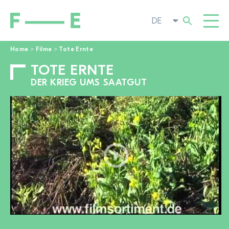
Home
>
Filme
>
Tote Ernte
TOTE ERNTE
Suchen
FILME
nach:
DER KRIEG UMS SAATGUT
FESTIVAL
POP-UP KINO
ENGAGIEREN
TOGGL
AKTUELL
ZUR FILMSUCHE
ÜBER UNS
TOGGL