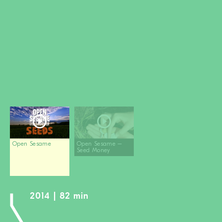
MITGLIED WERDEN
SPENDEN
Wissen + Handeln
Newsletter
Partner:innen
Schulen
Medien
Film-Kits
Login
Open Sesame
Open Sesame –
Seed Money
2014 | 82 min