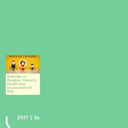
MITGLIED WERDEN
SPENDEN
Wissen + Handeln
Newsletter
Partner:innen
Schulen
Medien
Film-Kits
Pesticides in
Paradise: Hawai’i’s
Login
Health and
Environment At
Risk
2017 | 0s