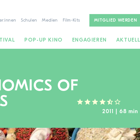
er:innen
Schulen
Medien
Film-Kits
MITGLIED WERDEN
TIVAL
POP-UP KINO
ENGAGIEREN
AKTUEL
NOMICS OF
S
2011 | 68 min
ZUR FILMSUCHE