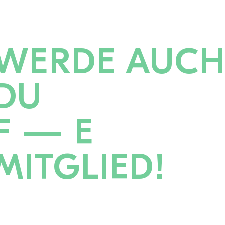
WERDE AUC
DU
F — E
MITGLIED!