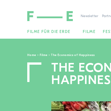
Newsletter
Partn
FILME FÜR DIE ERDE
FILME
FES
Suchen
nach:
Home
>
Filme
>
The Economics of Happiness
THE ECO
HAPPINES