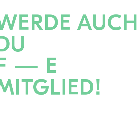
WERDE AUC
DU
F — E
MITGLIED!