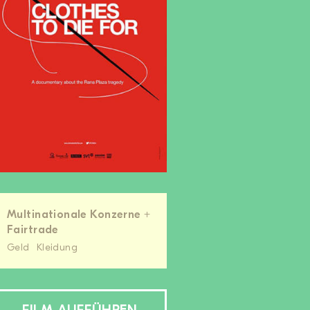
Multinationale Konzerne +
Fairtrade
Geld
Kleidung