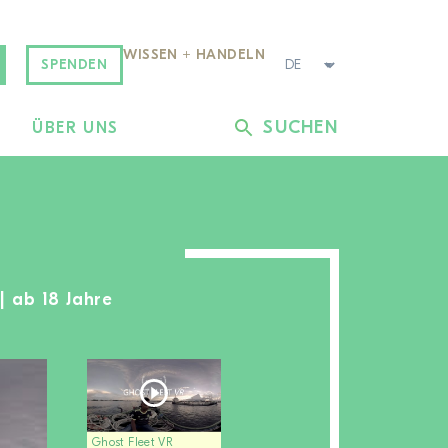
WISSEN + HANDELN
SPENDEN
SUCHEN
L
ÜBER UNS
| ab 18 Jahre
Ghost Fleet VR