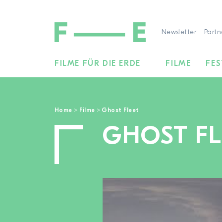
Newsletter
Partn
FILME FÜR DIE ERDE
FILME
FES
Suchen
nach:
Home
>
Filme
>
Ghost Fleet
GHOST FL