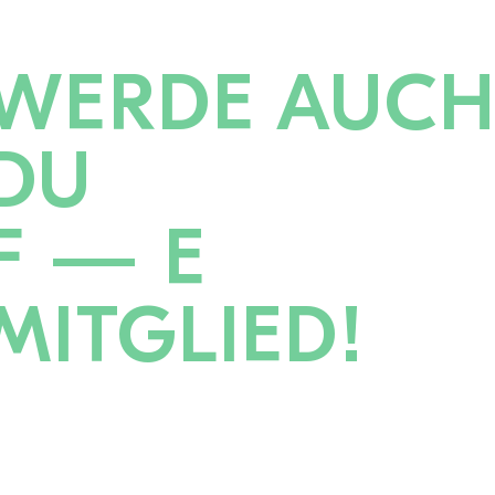
WERDE AUC
DU
F — E
MITGLIED!