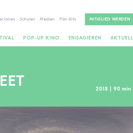
er:innen
Schulen
Medien
Film-Kits
MITGLIED WERDEN
TIVAL
POP-UP KINO
ENGAGIEREN
AKTUEL
EET
2018 | 90 min 
ZUR FILMSUCHE