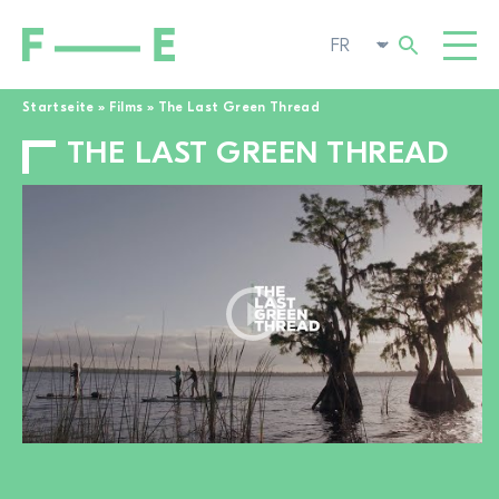
Startseite
»
Films
»
The Last Green Thread
THE LAST GREEN THREAD
Rechercher :
FILMS
FESTIVAL
CINÉMA POP-UP
ENGAGEMENT
TOGGL
ACTUALITÉS
À LA RECHERCHE DE FILMS
A PROPOS DE NOUS
TOGGL