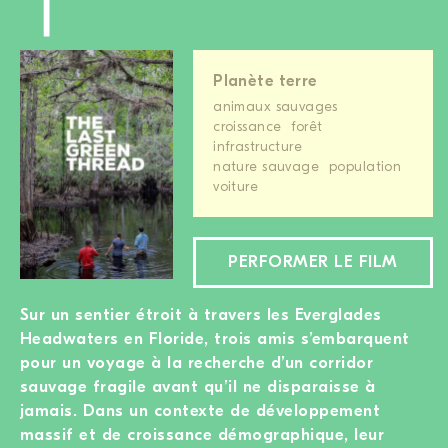
Planète terre
animaux sauvages
croissance
forêt
infrastructure
nature sauvage
population
voiture
PERFORMER LE FILM
Sur un sentier étroit à travers les Everglades
Headwaters en Floride, trois amis s’embarquent
pour un voyage à la recherche d’un corridor
sauvage fragile avant qu’il ne disparaisse à
jamais. Dans un contexte de développement
massif et de croissance démographique, leur